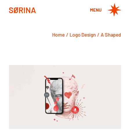
Skip
to
MENU
the
content
Home
Logo Design
A Shaped