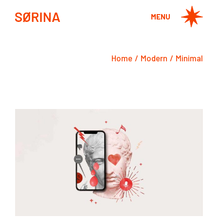
Skip
to
MENU
the
content
Home
Modern
Minimal