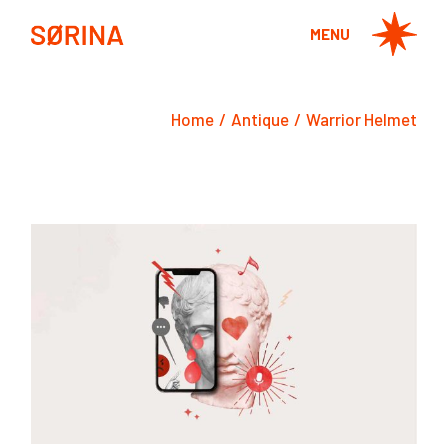
Skip
to
MENU
the
content
Home
Antique
Warrior Helmet