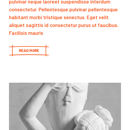
pulvinar neque laoreet suspendisse interdum
consectetur. Pellentesque pulvinar pellentesque
habitant morbi tristique senectus. Eget velit
aliquet sagittis id consectetur purus ut faucibus.
Facilisis mauris
READ MORE