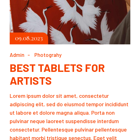
09.08.2023
Admin
Photograhy
BEST TABLETS FOR
ARTISTS
Lorem ipsum dolor sit amet, consectetur
adipiscing elit, sed do eiusmod tempor incididunt
ut labore et dolore magna aliqua. Porta non
pulvinar neque laoreet suspendisse interdum
consectetur. Pellentesque pulvinar pellentesque
habitant morbi tristique senectus. Eget velit