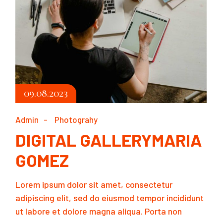
09.08.2023
Admin
Photograhy
DIGITAL GALLERYMARIA
GOMEZ
Lorem ipsum dolor sit amet, consectetur
adipiscing elit, sed do eiusmod tempor incididunt
ut labore et dolore magna aliqua. Porta non