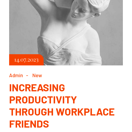
14.07.2023
Admin
New
INCREASING
PRODUCTIVITY
THROUGH WORKPLACE
FRIENDS