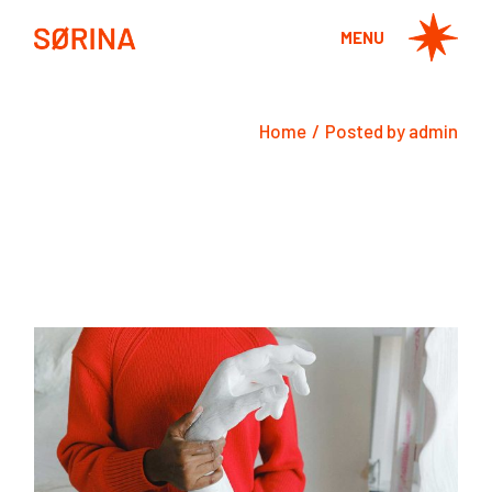
Skip
to
MENU
the
content
Home
Posted by admin